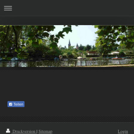
Mein Website-Titel
Teilen
Druckversion
|
Sitemap
Login